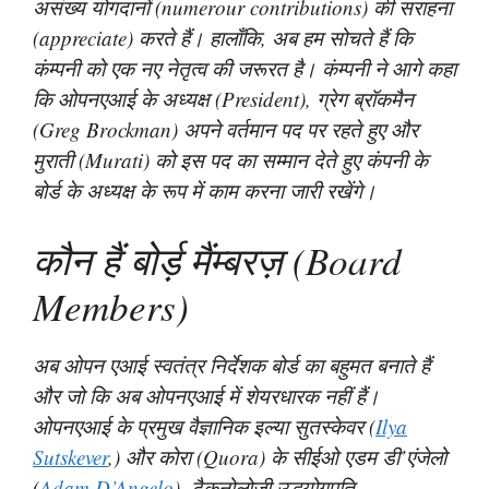
असंख्य योगदानों (numerour contributions) की सराहना
(appreciate) करते हैं। हालाँकि, अब हम सोचते हैं कि
कंम्पनी को एक नए नेतृत्व की जरूरत है। कंम्पनी ने आगे कहा
कि ओपनएआई के अध्यक्ष (President), ग्रेग ब्रॉकमैन
(Greg Brockman) अपने वर्तमान पद पर रहते हुए और
मुराती (Murati) को इस पद का सम्मान देते हुए कंपनी के
बोर्ड के अध्यक्ष के रूप में काम करना जारी रखेंगे।
कौन हैं बोर्ड़ मैंम्बरज़ (Board
Members)
अब ओपन एआई स्वतंत्र निर्देशक बोर्ड का बहुमत बनाते हैं
और जो कि अब ओपनएआई में शेयरधारक नहीं हैं।
ओपनएआई के प्रमुख वैज्ञानिक इल्या सुतस्केवर (
Ilya
Sutskever
,) और कोरा (Quora) के सीईओ एडम डी’एंजेलो
(
Adam D’Angelo
), टैकनोलोज़ी उद्धयोगपति