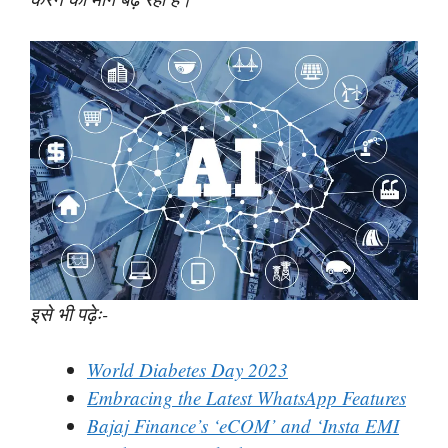
इसे भी पढ़ेः-
World Diabetes Day 2023
Embracing the Latest WhatsApp Features
Bajaj Finance’s ‘eCOM’ and ‘Insta EMI